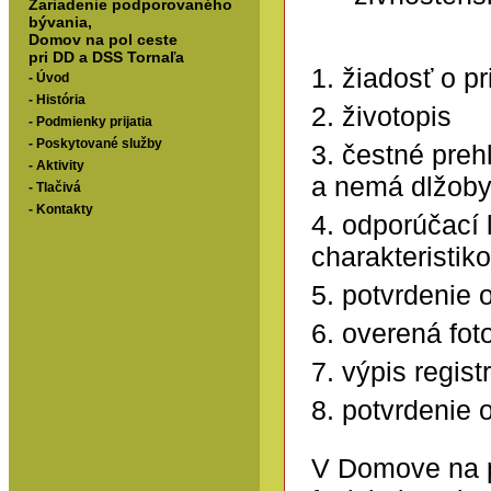
Zariadenie podporovaného
bývania,
Domov na pol ceste
pri DD a DSS Tornaľa
1. žiadosť o pr
-
Úvod
-
História
2. životopis
-
Podmienky prijatia
-
Poskytované služby
3. čestné preh
-
Aktivity
a nemá dlžob
- Tlačivá
-
Kontakty
4. odporúčací 
charakteristik
5. potvrdenie 
6. overená fot
7. výpis regist
8. potvrdenie 
V Domove na p