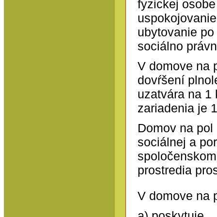
fyzickej osob
uspokojovanie
ubytovanie po 
sociálno právne
V domove na p
dovŕšení plnol
uzatvára na 1 
zariadenia je 
Domov na pol 
sociálnej a po
spoločenskom ž
prostredia pro
V domove na p
a) poskytuje