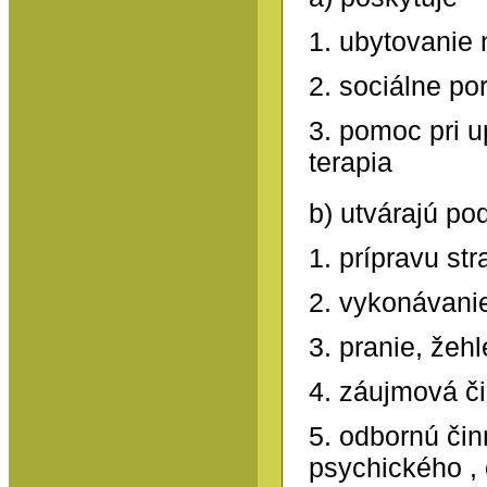
1. ubytovanie 
2. sociálne po
3. pomoc pri 
terapia
b) utvárajú p
1. prípravu str
2. vykonávani
3. pranie, žehl
4. záujmová č
5. odbornú či
psychického ,