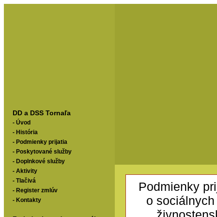
DD a DSS Tornaľa
-
Úvod
-
História
-
Podmienky prijatia
-
Poskytované služby
-
Doplnkové služby
-
Aktivity
-
Tlačivá
Podmienky pri
-
Register zmlúv
o sociálnych
-
Kontakty
živnostens