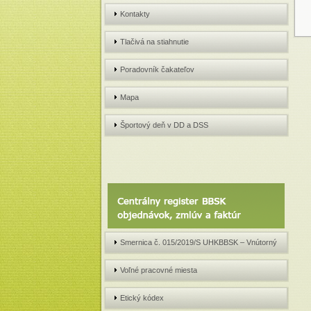
Kontakty
Tlačivá na stiahnutie
Poradovník čakateľov
Mapa
Športový deň v DD a DSS
Smernica č. 015/2019/S UHKBBSK – Vnútorný
systém prijímania, preverovania a evidencie
Voľné pracovné miesta
oznámení o protispoločenskej činnosti v
Etický kódex