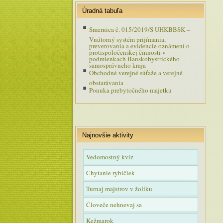
podmienkach Banskobystrického
Úradná tabuľa
samosprávneho kraja
Smernica č. 015/2019/S UHKBBSK –
Vnútorný systém prijímania,
preverovania a evidencie oznámení o
protispoločenskej činnosti v
podmienkach Banskobystrického
samosprávneho kraja
Obchodné verejné súťaže a verejné
obstarávania
Ponuka prebytočného majetku
Najnovšie aktivity
Vedomostný kvíz
Chytanie rybičiek
Turnaj majstrov v žolíku
Človeče nehnevaj sa
Kežmarok