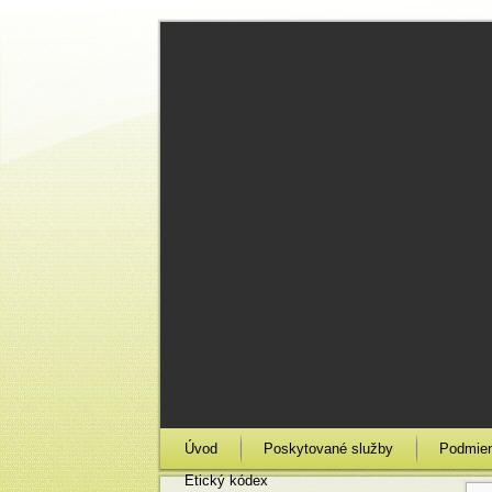
Úvod
Poskytované služby
Podmienk
Etický kódex