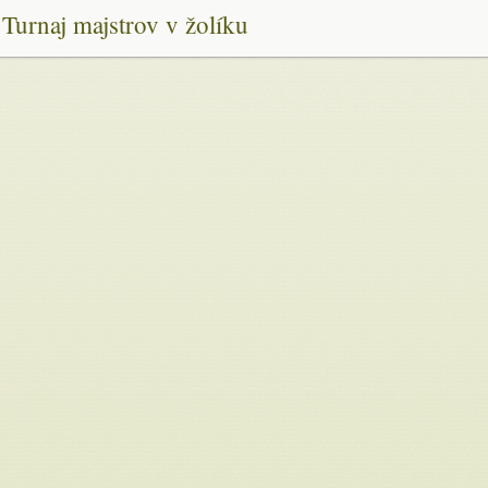
Turnaj majstrov v žolíku