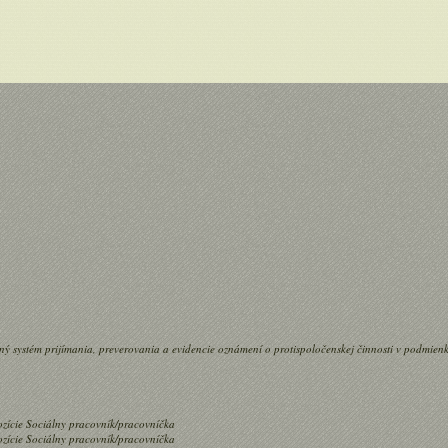
systém prijímania, preverovania a evidencie oznámení o protispoločenskej činnosti v podmie
zície Sociálny pracovník/pracovníčka
zície Sociálny pracovník/pracovníčka