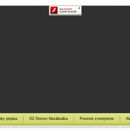
y prijatia
OZ Domov Nezábudka
Povinné zverejnenie
Ak