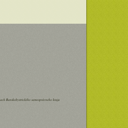
nkach Banskobystrického samosprávneho kraja