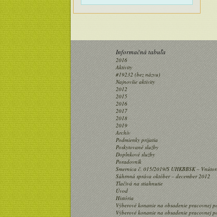
Informačná tabuľa
2016
Aktivity
#19232 (bez názvu)
Najnovšie aktivity
2012
2015
2016
2017
2018
2019
Archív
Podmienky prijatia
Poskytované služby
Doplnkové služby
Poradovník
Smernica č. 015/2019/S UHKBBSK – Vnútorný 
Súhrnná správa október – december 2012
Tlačivá na stiahnutie
Úvod
História
Výberové konanie na obsadenie pracovnej po
Výberové konanie na obsadenie pracovnej po