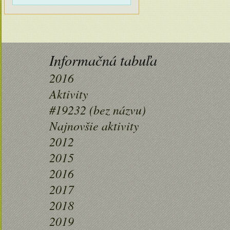
Informačná tabuľa
2016
Aktivity
#19232 (bez názvu)
Najnovšie aktivity
2012
2015
2016
2017
2018
2019