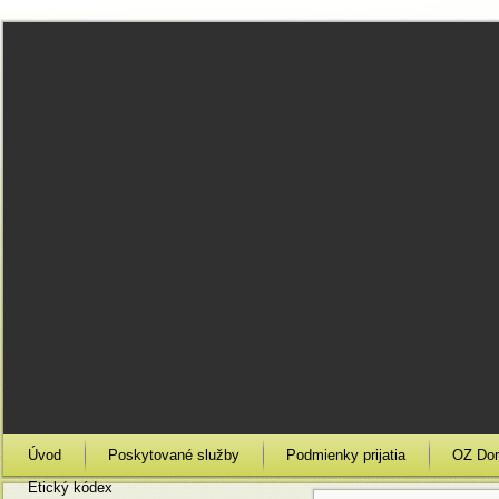
Úvod
Poskytované služby
Podmienky prijatia
OZ Do
Etický kódex