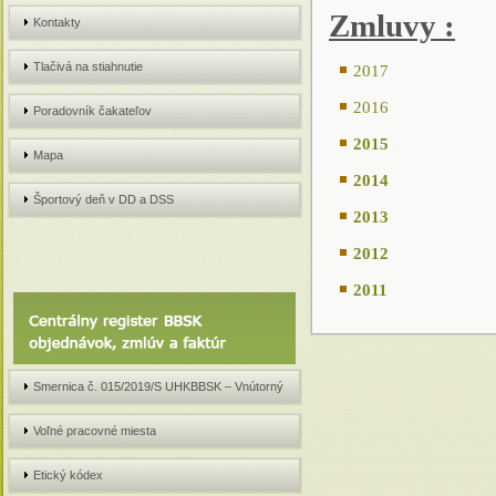
Zmluvy :
Kontakty
Tlačivá na stiahnutie
2017
2016
Poradovník čakateľov
2015
Mapa
2014
Športový deň v DD a DSS
2013
2012
2011
Smernica č. 015/2019/S UHKBBSK – Vnútorný
systém prijímania, preverovania a evidencie
Voľné pracovné miesta
oznámení o protispoločenskej činnosti v
Etický kódex