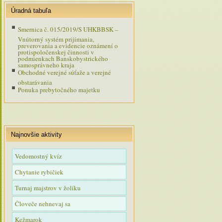
podmienkach Banskobystrického
Úradná tabuľa
samosprávneho kraja
Smernica č. 015/2019/S UHKBBSK –
Vnútorný systém prijímania,
preverovania a evidencie oznámení o
protispoločenskej činnosti v
podmienkach Banskobystrického
samosprávneho kraja
Obchodné verejné súťaže a verejné
obstarávania
Ponuka prebytočného majetku
Najnovšie aktivity
Vedomostný kvíz
Chytanie rybičiek
Turnaj majstrov v žolíku
Človeče nehnevaj sa
Kežmarok