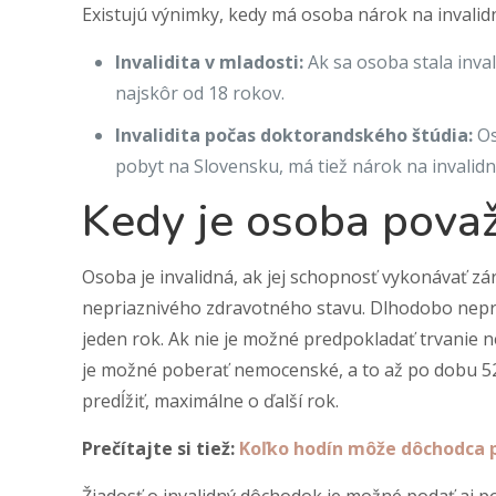
Existujú výnimky, kedy má osoba nárok na invali
Invalidita v mladosti:
Ak sa osoba stala inva
najskôr od 18 rokov.
Invalidita počas doktorandského štúdia:
Os
pobyt na Slovensku, má tiež nárok na invalid
Kedy je osoba považ
Osoba je invalidná, ak jej schopnosť vykonávať z
nepriaznivého zdravotného stavu. Dlhodobo nepriaz
jeden rok. Ak nie je možné predpokladať trvanie 
je možné poberať nemocenské, a to až po dobu 5
predĺžiť, maximálne o ďalší rok.
Prečítajte si tiež:
Koľko hodín môže dôchodca 