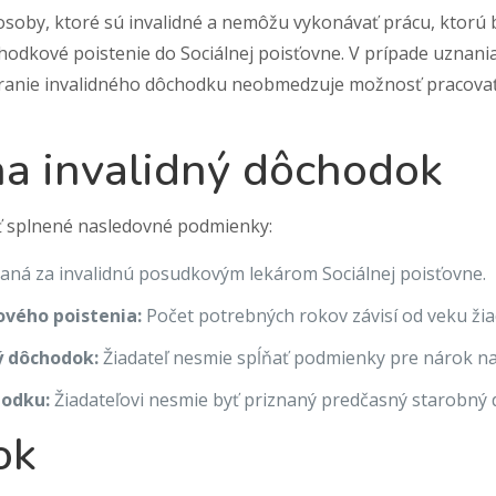
soby, ktoré sú invalidné a nemôžu vykonávať prácu, ktorú by
hodkové poistenie do Sociálnej poisťovne. V prípade uznania 
oberanie invalidného dôchodku neobmedzuje možnosť pracova
a invalidný dôchodok
ť splnené nasledovné podmienky:
ná za invalidnú posudkovým lekárom Sociálnej poisťovne.
vého poistenia:
Počet potrebných rokov závisí od veku žia
ý dôchodok:
Žiadateľ nesmie spĺňať podmienky pre nárok n
hodku:
Žiadateľovi nesmie byť priznaný predčasný starobný
ok