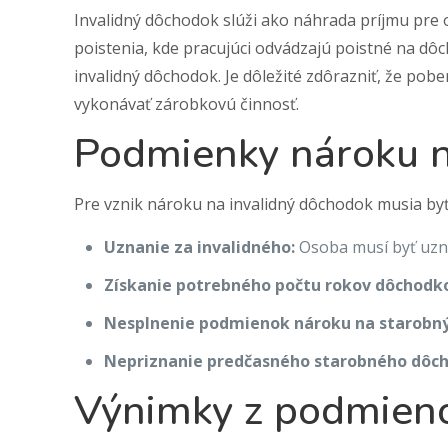
Invalidný dôchodok slúži ako náhrada príjmu pre o
poistenia, kde pracujúci odvádzajú poistné na dôc
invalidný dôchodok. Je dôležité zdôrazniť, že p
vykonávať zárobkovú činnosť.
Podmienky nároku n
Pre vznik nároku na invalidný dôchodok musia by
Uznanie za invalidného:
Osoba musí byť uzna
Získanie potrebného počtu rokov dôchodko
Nesplnenie podmienok nároku na starobn
Nepriznanie predčasného starobného dôc
Výnimky z podmien