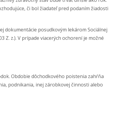
znivý zdravotný stav bude trvať dlhšie ako rok.
zhodujúce, či bol žiadateľ pred podaním žiadosti
tnej dokumentácie posudkovým lekárom Sociálnej
3 Z. z.). V prípade viacerých ochorení je možné
odok. Obdobie dôchodkového poistenia zahŕňa
a, podnikania, inej zárobkovej činnosti alebo