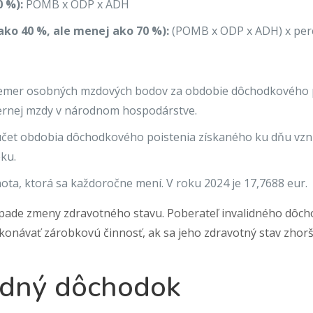
0 %):
POMB x ODP x ADH
ako 40 %, ale menej ako 70 %):
(POMB x ODP x ADH) x per
emer osobných mzdových bodov za obdobie dôchodkového p
ernej mzdy v národnom hospodárstve.
čet obdobia dôchodkového poistenia získaného ku dňu vzni
ku.
ta, ktorá sa každoročne mení. V roku 2024 je 17,7688 eur.
ípade zmeny zdravotného stavu. Poberateľ invalidného dôch
návať zárobkovú činnosť, ak sa jeho zdravotný stav zhorší
lidný dôchodok