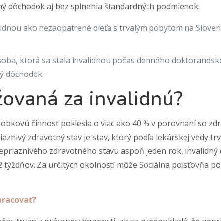
dný dôchodok aj bez splnenia štandardných podmienok:
lidnou ako nezaopatrené dieťa s trvalým pobytom na Slovens
oba, ktorá sa stala invalidnou počas denného doktorandské
ný dôchodok.
ovaná za invalidnú?
árobkovú činnosť poklesla o viac ako 40 % v porovnaní so z
nivý zdravotný stav je stav, ktorý podľa lekárskej vedy trv
nepriaznivého zdravotného stavu aspoň jeden rok, invalidný
2 týždňov. Za určitých okolností môže Sociálna poisťovňa
pracovať?