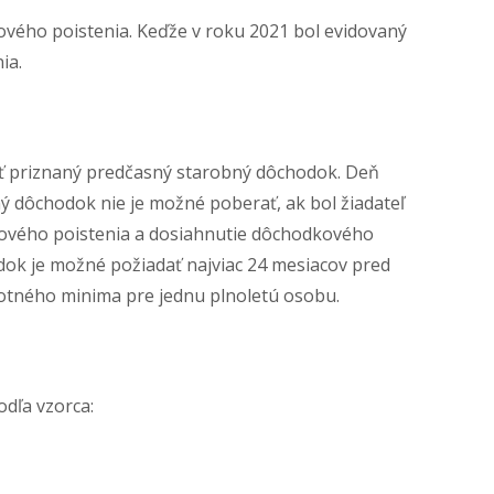
kového poistenia. Keďže v roku 2021 bol evidovaný
ia.
yť priznaný predčasný starobný dôchodok. Deň
ný dôchodok nie je možné poberať, ak bol žiadateľ
ového poistenia a dosiahnutie dôchodkového
dok je možné požiadať najviac 24 mesiacov pred
tného minima pre jednu plnoletú osobu.
dľa vzorca: