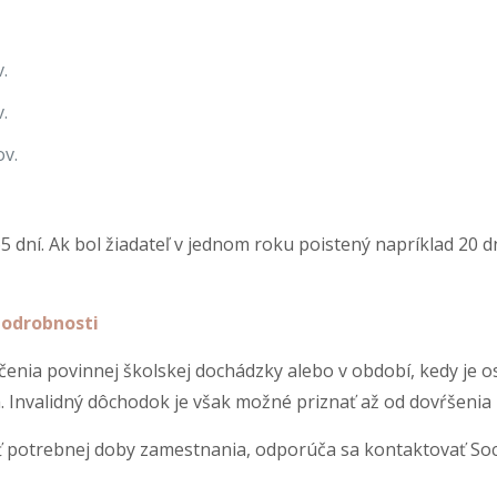
.
.
v.
dní. Ak bol žiadateľ v jednom roku poistený napríklad 20 dn
podrobnosti
ončenia povinnej školskej dochádzky alebo v období, kedy j
. Invalidný dôchodok je však možné priznať až od dovŕšenia
sť potrebnej doby zamestnania, odporúča sa kontaktovať S