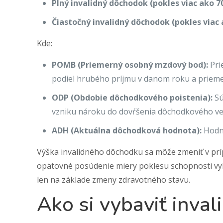
Plný invalidný dôchodok (pokles viac ako 7
Čiastočný invalidný dôchodok (pokles viac 
Kde:
POMB (Priemerný osobný mzdový bod):
Pri
podiel hrubého príjmu v danom roku a priem
ODP (Obdobie dôchodkového poistenia):
Sú
vzniku nároku do dovŕšenia dôchodkového ve
ADH (Aktuálna dôchodková hodnota):
Hodno
Výška invalidného dôchodku sa môže zmeniť v pr
opätovné posúdenie miery poklesu schopnosti vyko
len na základe zmeny zdravotného stavu.
Ako si vybaviť inva