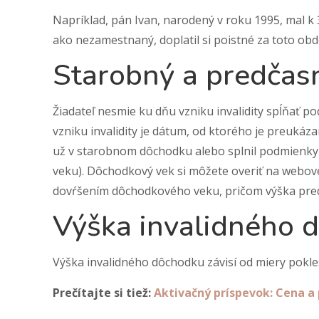
Napríklad, pán Ivan, narodený v roku 1995, mal k
ako nezamestnaný, doplatil si poistné za toto ob
Starobný a predčas
Žiadateľ nesmie ku dňu vzniku invalidity spĺňať
vzniku invalidity je dátum, od ktorého je preukáz
už v starobnom dôchodku alebo splnil podmienky
veku). Dôchodkový vek si môžete overiť na webov
dovŕšením dôchodkového veku, pričom výška pre
Výška invalidného 
Výška invalidného dôchodku závisí od miery pokle
Prečítajte si tiež:
Aktivačný príspevok: Cena a