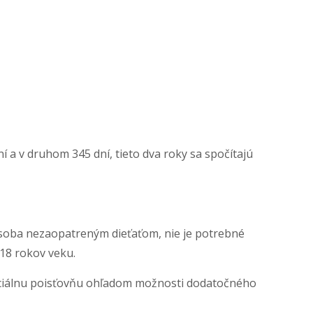
í a v druhom 345 dní, tieto dva roky sa spočítajú
e osoba nezaopatreným dieťaťom, nie je potrebné
 18 rokov veku.
ociálnu poisťovňu ohľadom možnosti dodatočného