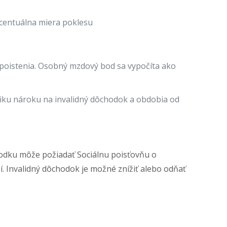
centuálna miera poklesu
oistenia. Osobný mzdový bod sa vypočíta ako
ku nároku na invalidný dôchodok a obdobia od
odku môže požiadať Sociálnu poisťovňu o
. Invalidný dôchodok je možné znížiť alebo odňať