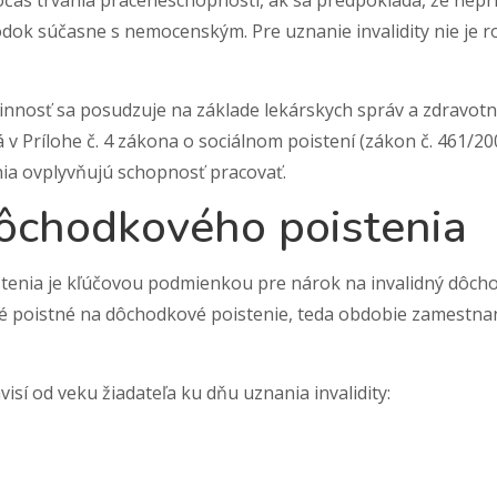
čas trvania práceneschopnosti, ak sa predpokladá, že nepria
ok súčasne s nemocenským. Pre uznanie invalidity nie je ro
innosť sa posudzuje na základe lekárskych správ a zdravo
v Prílohe č. 4 zákona o sociálnom poistení (zákon č. 461/200
nia ovplyvňujú schopnosť pracovať.
ôchodkového poistenia
enia je kľúčovou podmienkou pre nárok na invalidný dôch
 poistné na dôchodkové poistenie, teda obdobie zamestnani
sí od veku žiadateľa ku dňu uznania invalidity: