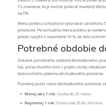
Žiadosť o invalidný dôchodok je možné podať aj po
To znamená, že je možné poberať invalidný dôchod
na PN.
Miera poklesu schopnosti vykonávať zárobkovú č
poisťovne. Percentuálna miera poklesu je uvedená 
pokles navýšiť o maximálne 10 %, ak tieto ochore
Potrebné obdobie d
Získanie potrebného obdobia dôchodkového poist
čas, počas ktorého bolo z príjmu osoby odvádzané
dobrovoľného platenia dôchodkového poistenia.
Potrebný počet rokov dôchodkového poistenia závi
Menej ako 1 rok:
Osoba do 20 rokov.
Najmenej 1 rok:
Osoba nad 20 do 24 rokov.