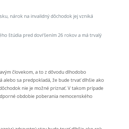
ku, nárok na invalidný dôchodok jej vzniká
ho štúdia pred dovŕšením 26 rokov a má trvalý
dravým človekom, a to z dôvodu dlhodobo
á alebo sa predpokladá, že bude trvať dlhšie ako
 dôchodok nie je možné priznať. V takom prípade
 podporné obdobie poberania nemocenského