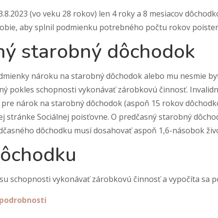
 3.8.2023 (vo veku 28 rokov) len 4 roky a 8 mesiacov dôchod
dobie, aby splnil podmienku potrebného počtu rokov poisten
ný starobný dôchodok
 podmienky nároku na starobný dôchodok alebo mu nesmie b
aný pokles schopnosti vykonávať zárobkovú činnosť. Invalid
 pre nárok na starobný dôchodok (aspoň 15 rokov dôchodk
ej stránke Sociálnej poisťovne. O predčasný starobný dôcho
dčasného dôchodku musí dosahovať aspoň 1,6-násobok živo
dôchodku
su schopnosti vykonávať zárobkovú činnosť a vypočíta sa po
 podrobnosti