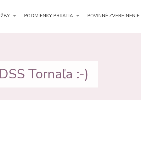
UŽBY
PODMIENKY PRIJATIA
POVINNÉ ZVEREJNENIE
SS Tornaľa :-)
obr662
obr66
obr666
obr66