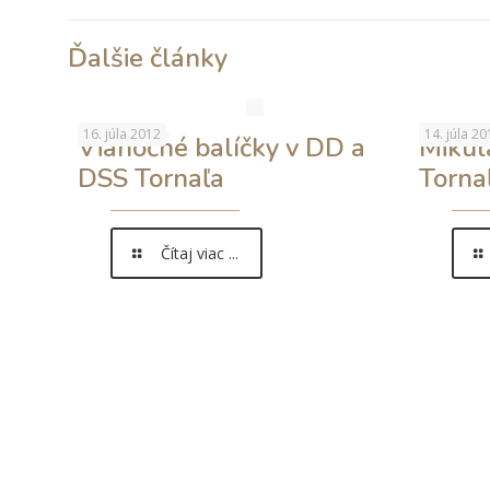
Ďalšie články
16. júla 2012
14. júla 20
Vianočné balíčky v DD a
Mikul
DSS Tornaľa
Torna
Čítaj viac ...