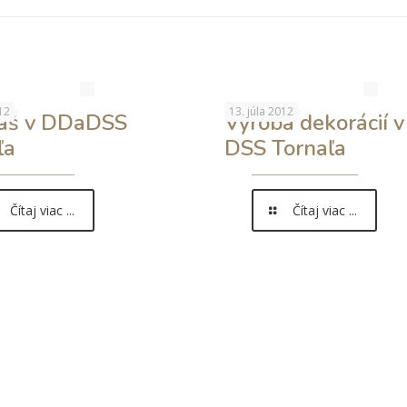
12
13. júla 2012
áš v DDaDSS
Výroba dekorácií 
ľa
DSS Tornaľa
Čítaj viac ...
Čítaj viac ...