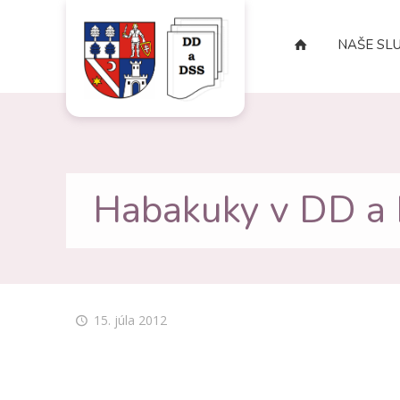
NAŠE SL
Habakuky v DD a D
15. júla 2012
obr660
obr661
obr664
obr665
obr662