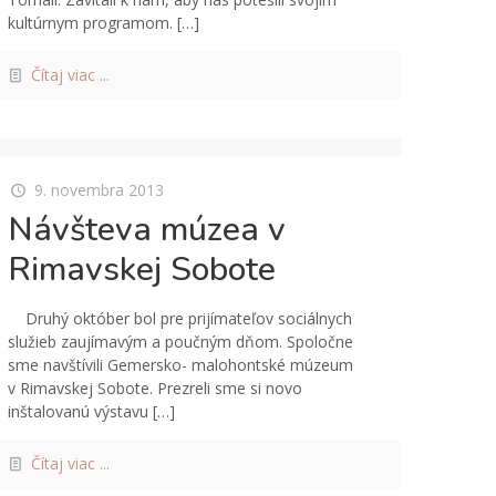
kultúrnym programom.
[…]
Čítaj viac ...
9. novembra 2013
Návšteva múzea v
Rimavskej Sobote
Druhý október bol pre prijímateľov sociálnych
služieb zaujímavým a poučným dňom. Spoločne
sme navštívili Gemersko- malohontské múzeum
v Rimavskej Sobote. Prezreli sme si novo
inštalovanú výstavu
[…]
Čítaj viac ...