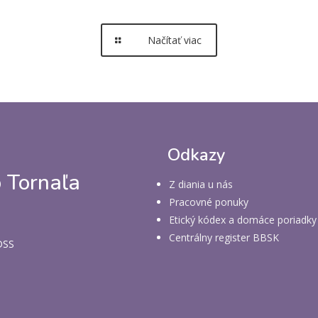
Načítať viac
Odkazy
 Tornaľa
Z diania u nás
Pracovné ponuky
Etický kódex a domáce poriadky
Centrálny register BBSK
 DSS