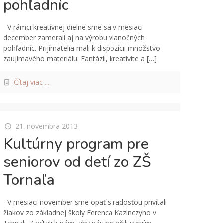
pohľadníc
V rámci kreatívnej dielne sme sa v mesiaci
december zamerali aj na výrobu vianočných
pohľadníc. Prijímatelia mali k dispozícii množstvo
zaujímavého materiálu. Fantázii, kreativite a
[…]
Čítaj viac ...
21. novembra 2013
Kultúrny program pre
seniorov od detí zo ZŠ
Tornaľa
V mesiaci november sme opäť s radosťou privítali
žiakov zo základnej školy Ferenca Kazinczyho v
Tornali. Zavítali k nám, aby nás potešili svojím