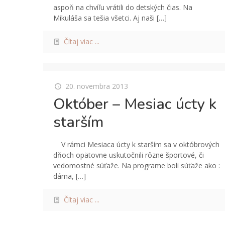
aspoň na chvíľu vrátili do detských čias. Na
Mikuláša sa tešia všetci. Aj naši
[…]
Čítaj viac ...
20. novembra 2013
Október – Mesiac úcty k
starším
V rámci Mesiaca úcty k starším sa v októbrových
dňoch opätovne uskutočnili rôzne športové, či
vedomostné súťaže. Na programe boli súťaže ako :
dáma,
[…]
Čítaj viac ...