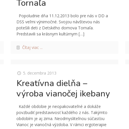
Tornaľa
Popoludnie dňa 11.12.2013 bolo pre nás v DD a
DSS veľmi výnimočné. Svojou návštevou nás
potešili deti z Detského domova Tornaľa.
Predstavili sa krásnym kultúrnym
[…]
Čítaj viac ...
5. decembra 2013
Kreatívna dielňa –
výroba vianočej ikebany
Každé obdobie je neopakovateľné a dokáže
povzbudiť predstavivosť každého z nás. Takýmto
obdobím je aj zima. Neodmysliteľnou súčasťou
Vianoc je vianočná výzdoba. V rámci ergoterapie