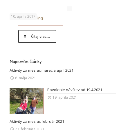
10. apríla 2017
Kognitívny tréning
Čítaj viac ...
Najnovšie články
Aktivity za mesiac marec a apríl 2021
6. mája 2021
Povolenie návštev od 19.4.2021
19. apríla 2021
Aktivity za mesiac február 2021
23. februára 2021