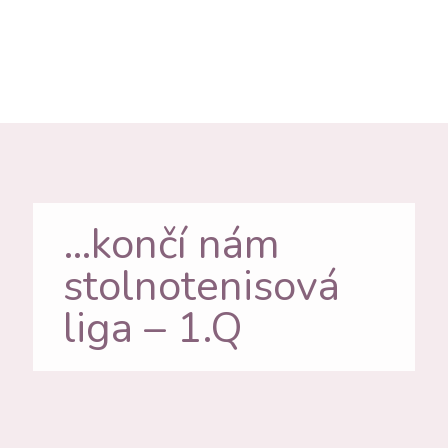
…končí nám
stolnotenisová
liga – 1.Q