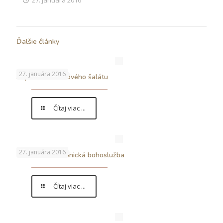
Ďalšie články
27. januára 2016
Príprava zemiakového šalátu
Čítaj viac ...
27. januára 2016
Vianočná ekumenická bohoslužba
Čítaj viac ...