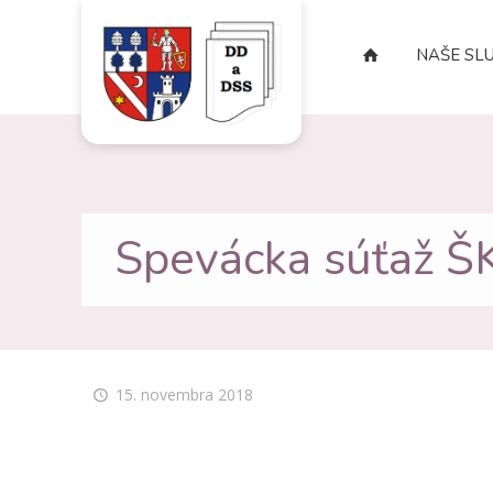
NAŠE SL
Spevácka súťaž
15. novembra 2018