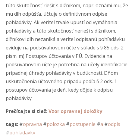
túto skutočnosť riešiť s dlžníkom, napr. oznámi mu, že
mu dlh odpúšťa, účtuje o definitívnom odpise
pohľadávky. Ak veriteľ trvale upustí od vymáhania
pohľadávky a túto skutočnosť nerieši s dlžníkom,
dlžníkovi dlh nezaniká a veriteľ odpísanú pohľadávku
eviduje na podsúvahovom účte v súlade s § 85 ods. 2
písm. m) Postupov účtovania v PÚ. Evidencia na
podsúvahovom účte je potrebná na účely identifikácie
prípadnej úhrady pohľadávky v budúcnosti. Dňom
uskutočnenia účtovného prípadu podľa § 2 ods. 1
postupov účtovania je deň, kedy dôjde k odpisu
pohľadávky.
Prečítajte si tiež:
Vzor opravnej doložky
tags:
#
opravna
#
polozka
#
postupenie
#
a
#
odpis
#
pohladavky