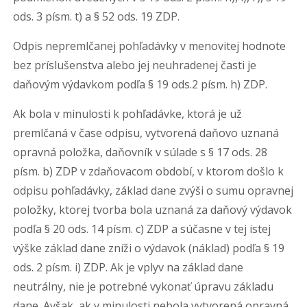
ods. 3 písm. t) a § 52 ods. 19 ZDP.
Odpis nepremlčanej pohľadávky v menovitej hodnote
bez príslušenstva alebo jej neuhradenej časti je
daňovým výdavkom podľa § 19 ods.2 písm. h) ZDP.
Ak bola v minulosti k pohľadávke, ktorá je už
premlčaná v čase odpisu, vytvorená daňovo uznaná
opravná položka, daňovník v súlade s § 17 ods. 28
písm. b) ZDP v zdaňovacom období, v ktorom došlo k
odpisu pohľadávky, základ dane zvýši o sumu opravnej
položky, ktorej tvorba bola uznaná za daňový výdavok
podľa § 20 ods. 14 písm. c) ZDP a súčasne v tej istej
výške základ dane zníži o výdavok (náklad) podľa § 19
ods. 2 písm. i) ZDP. Ak je vplyv na základ dane
neutrálny, nie je potrebné vykonať úpravu základu
dane. Avšak, ak v minulosti nebola vytvorená opravná