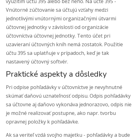
využitím účtu 395 alebo bez neho. Na účte 395 -
Vnútorné zúčtovanie sa účtujú vzťahy medzi
jednotlivými vnútornými organizačnými útvarmi
účtovnej jednotky v závislosti od organizácie
účtovníctva účtovnej jednotky. Tento účet pri
uzavieraní účtovných kníh nemá zostatok. Použitie
účtu 395 sa uplatňuje v prípadoch, keď je tak
nastavený účtovný softvér.
Praktické aspekty a dôsledky
Pri odpise pohľadávky v účtovníctve je nevyhnutné
skúmať daňovú uznateľnosť odpisu. Odpis pohľadávky
sa účtovne aj daňovo vykonáva jednorazovo, odpis nie
je možné realizovať postupne, ako napr. tvorbu
opravnej položky k pohľadávke.
Ak sa veriteľ vzdá svojho majetku - pohľadávky a bude