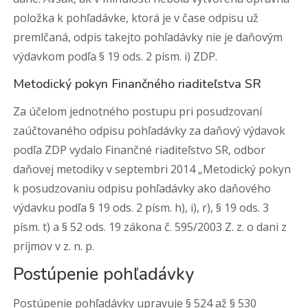
položka k pohľadávke, ktorá je v čase odpisu už
premlčaná, odpis takejto pohľadávky nie je daňovým
výdavkom podľa § 19 ods. 2 písm. i) ZDP.
Metodický pokyn Finančného riaditeľstva SR
Za účelom jednotného postupu pri posudzovaní
zaúčtovaného odpisu pohľadávky za daňový výdavok
podľa ZDP vydalo Finančné riaditeľstvo SR, odbor
daňovej metodiky v septembri 2014 „Metodický pokyn
k posudzovaniu odpisu pohľadávky ako daňového
výdavku podľa § 19 ods. 2 písm. h), i), r), § 19 ods. 3
písm. t) a § 52 ods. 19 zákona č. 595/2003 Z. z. o dani z
príjmov v z. n. p.
Postúpenie pohľadávky
Postúpenie pohľadávky upravuje § 524 až § 530