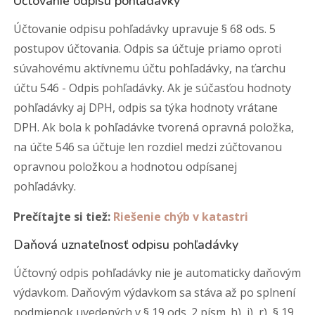
Účtovanie odpisu pohľadávky
Účtovanie odpisu pohľadávky upravuje § 68 ods. 5
postupov účtovania. Odpis sa účtuje priamo oproti
súvahovému aktívnemu účtu pohľadávky, na ťarchu
účtu 546 - Odpis pohľadávky. Ak je súčasťou hodnoty
pohľadávky aj DPH, odpis sa týka hodnoty vrátane
DPH. Ak bola k pohľadávke tvorená opravná položka,
na účte 546 sa účtuje len rozdiel medzi zúčtovanou
opravnou položkou a hodnotou odpísanej
pohľadávky.
Prečítajte si tiež:
Riešenie chýb v katastri
Daňová uznateľnosť odpisu pohľadávky
Účtovný odpis pohľadávky nie je automaticky daňovým
výdavkom. Daňovým výdavkom sa stáva až po splnení
podmienok uvedených v § 19 ods. 2 písm. h), i), r), § 19