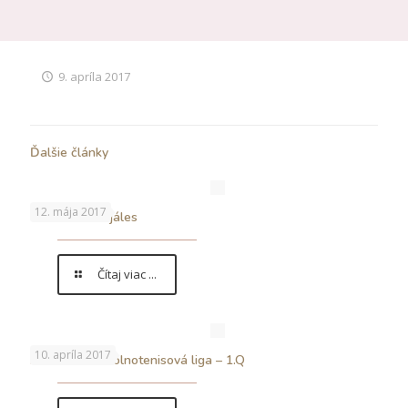
9. apríla 2017
Ďalšie články
12. mája 2017
5.5.2017 – Majáles
Čítaj viac ...
10. apríla 2017
…končí nám stolnotenisová liga – 1.Q