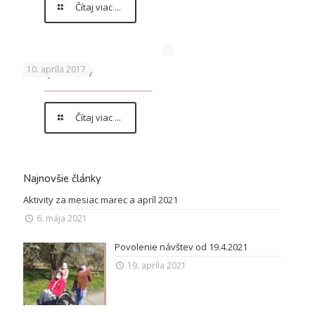
Čítaj viac ...
10. apríla 2017
Aktív jubilantov
Čítaj viac ...
Najnovšie články
Aktivity za mesiac marec a apríl 2021
6. mája 2021
Povolenie návštev od 19.4.2021
19. apríla 2021