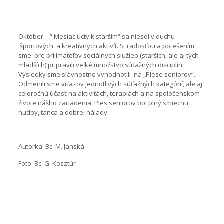
Október – “ Mesiac úcty k starším“ sa niesol v duchu
športových a kreatívnych aktivít. S radosťou a potešením
sme pre prijímateľov sociálnych služieb (starších, ale aj tých
mladších) pripravili veľké množstvo súťažných disciplín.
Výsledky sme slávnostne vyhodnotili na „Plese seniorov“.
Odmenili sme víťazov jednotlivých súťažných kategórií, ale aj
celoročnú účasť na aktivitách, terapiách a na spoločenskom
živote nášho zariadenia. Ples seniorov bol plný smiechu,
hudby, tanca a dobrej nálady.
Autorka: Bc. M. Janská
Foto: Bc. G. Kosztúr
DSCF3275
DSCF3277
DSCF3279
DSCF3283
DSCF3284
DSCF3286
DSCF3291
DSCF3293
DSCF3298
DSCF3299
DSCF3303