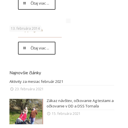
Čítaj viac ...
13. februára 2014
Vianočný program
Čítaj viac ...
Najnovšie články
Aktivity za mesiac február 2021
23. februára 2021
Zákaz návštev, očkovanie Ag testami a
očkovanie v DD a DSS Tornaľa
15. februára 2021