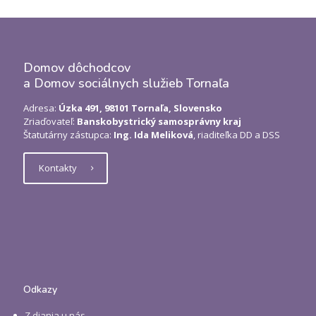
Domov dôchodcov
a Domov sociálnych služieb Tornaľa
Adresa:
Úzka 491, 98101 Tornaľa, Slovensko
Zriaďovateľ:
Banskobystrický samosprávny kraj
Štatutárny zástupca:
Ing. Ida Meliková
, riaditeľka DD a DSS
Kontakty
Odkazy
Z diania u nás