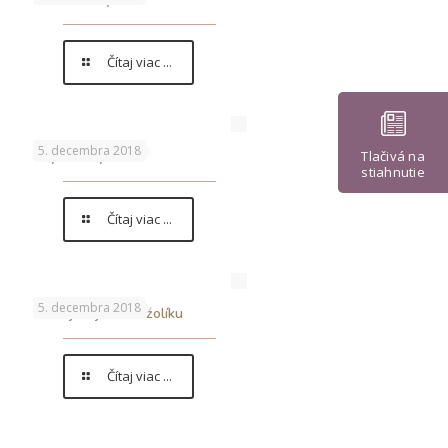
Čítaj viac ...
5. decembra 2018
Chytanie rybičiek
Tlačivá na
stiahnutie
Čítaj viac ...
5. decembra 2018
Turnaj majstrov v žolíku
Čítaj viac ...