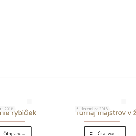
ra 2018
5. decembra 2018
nie rybičiek
Turnaj majstrov v 
Čítaj viac ...
Čítaj viac ...