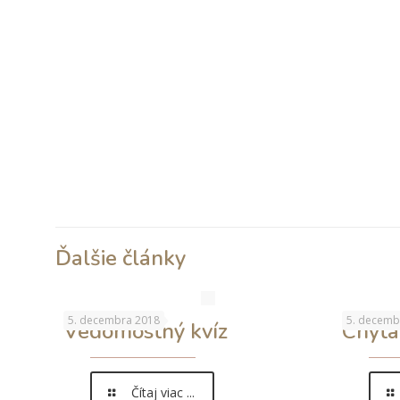
Ďalšie články
5. decembra 2018
5. decemb
Vedomostný kvíz
Chyta
Čítaj viac ...