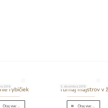
ra 2018
5. decembra 2018
nie rybičiek
Turnaj majstrov v 
Čítaj viac ...
Čítaj viac ...