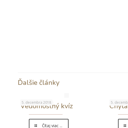
Ďalšie články
5. decembra 2018
5. decemb
Vedomostný kvíz
Chyta
Čítaj viac ...