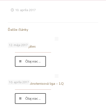
10. apríla 2017
Ďalšie články
12. mája 2017
5.5.2017 – Majáles
Čítaj viac ...
10. apríla 2017
…končí nám stolnotenisová liga – 1.Q
Čítaj viac ...