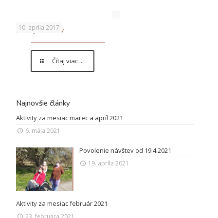
10. apríla 2017
Aktív jubilantov
Čítaj viac ...
Najnovšie články
Aktivity za mesiac marec a apríl 2021
6. mája 2021
Povolenie návštev od 19.4.2021
19. apríla 2021
Aktivity za mesiac február 2021
23. februára 2021