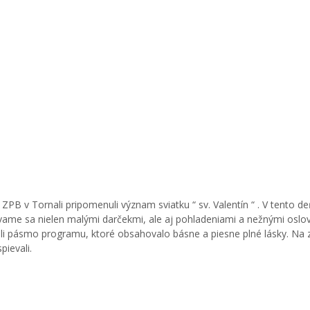
PB v Tornali pripomenuli význam sviatku “ sv. Valentín “ . V tento de
rúvame sa nielen malými darčekmi, ale aj pohladeniami a nežnými oslov
vili pásmo programu, ktoré obsahovalo básne a piesne plné lásky. Na
pievali.
P1020162
P10201
P1020169
P10201