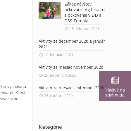
Zákaz návštev,
očkovanie Ag testami
a očkovanie v DD a
DSS Tornaľa
15. februára 2021
Aktivity za december 2020 a január
2021
10. februára 2021
Aktivity za mesiac november 2020
25. novembra 2020
ň si vyznávajú
Aktivity za mesaic september 2020
Tlačivá na
eniami. Klienti
stiahnutie
26. októbra 2020
 záver sme
63
Kategórie
72