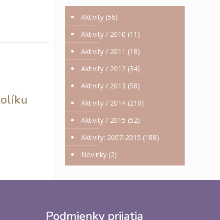
76
Aktivity
(56)
86
96
Aktivity / 2010
(11)
Aktivity / 2011
(18)
Aktivity / 2012
(34)
Aktivity / 2013
(58)
žolíku
Aktivity / 2014
(210)
Aktivity / 2015
(52)
Aktivity: 2007-2015
(188)
Novinky
(2)
Podmienky prijatia