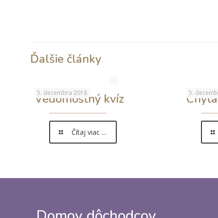
P1020173
P1020174
P1020178
P1020183
P1020188
P1020190
Ďalšie články
5. decembra 2018
5. decemb
Vedomostný kvíz
Chyta
Čítaj viac ...
Domov dôchodcov