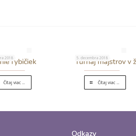
P1020175
P10201
P1020184
P10201
P1020195
P10201
ra 2018
5. decembra 2018
nie rybičiek
Turnaj majstrov v 
Čítaj viac ...
Čítaj viac ...
Odkazy