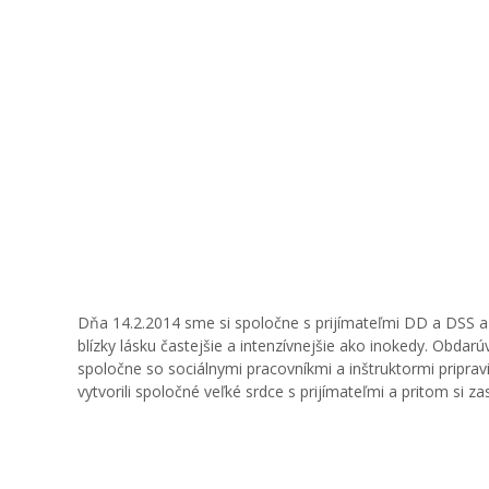
Dňa 14.2.2014 sme si spoločne s prijímateľmi DD a DSS a Z
blízky lásku častejšie a intenzívnejšie ako inokedy. Obda
spoločne so sociálnymi pracovníkmi a inštruktormi pripra
vytvorili spoločné veľké srdce s prijímateľmi a pritom si zas
P1020159
P1020161
P1020164
P1020165