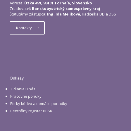
Adresa:
Úzka 491, 98101 Tornaľa, Slovensko
Zriaďovateľ:
Banskobystrický samosprávny kraj
Štatutárny zástupca:
Ing. Ida Meliková
, riaditeľka DD a DSS
Kontakty
Odkazy
Z diania u nás
Pracovné ponuky
Etický kódex a domáce poriadky
Centrálny register BBSK