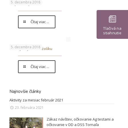
5. decembra 2018
Chytanie rybičiek
Čítaj viac ...
Tlačivá na
stiahnutie
5. decembra 2018
Turnaj majstrov v žolíku
Čítaj viac ...
Najnovšie články
Aktivity za mesiac február 2021
23. februára 2021
Zákaz návštev, očkovanie Ag testami a
očkovanie v DD a DSS Tornaľa