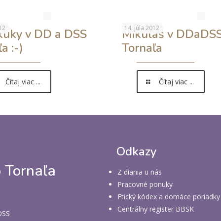
12
14. júla 2012
uky v DD a DSS
Mikuláš v DDaDS
a :-)
Tornaľa
Čítaj viac ...
Čítaj viac ...
Odkazy
 Tornaľa
Z diania u nás
Pracovné ponuky
Etický kódex a domáce poriadky
Centrálny register BBSK
 DSS