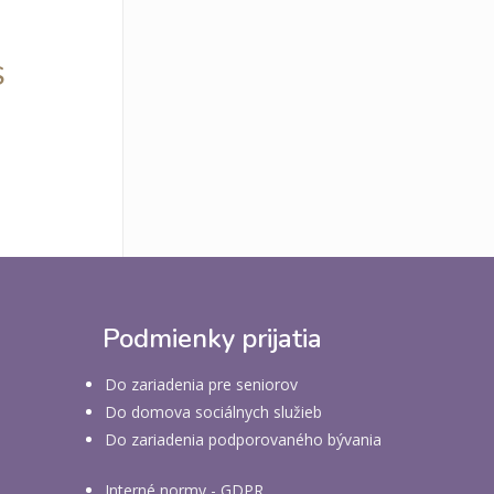
S
Podmienky prijatia
Do zariadenia pre seniorov
Do domova sociálnych služieb
Do zariadenia podporovaného bývania
Interné normy - GDPR