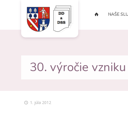
NAŠE SL
30. výročie vznik
1. júla 2012