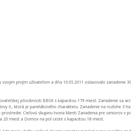
y svojim prvým užívateľom a dňa 10.05.2011 oslavovalo zariadenie 30
ďovateľskej pôsobnosti BBSK s kapacitou 179 miest. Zariadenie sa arc
dovy II., ktorá je panelákového charakteru. Zariadenie na rozlohe 3 h
rostredie. Cieľovú skupinu tvoria klienti Zariadenia pre seniorov v p
a 20 miest a Domov na pol ceste s kapacitou 18 miest.