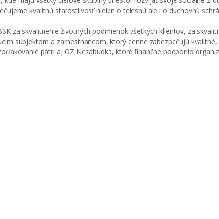
ií, kde majú všetky cieľové skupiny priestor rozvíjať svoje sociálne zru
ečujeme kvalitnú starostlivosť nielen o telesnú ale i o duchovnú schr
K za skvalitnenie životných podmienok všetkých klientov, za skvalit
cim subjektom a zamestnancom, ktorý denne zabezpečujú kvalitné,
 Poďakovanie patrí aj OZ Nezábudka, ktoré finančne podporilo organi
obr534
obr53
obr539
obr54
obr543
obr54
obr548
obr54
obr553
obr55
obr557
obr55
obr561
obr56
obr566
obr56
obr557