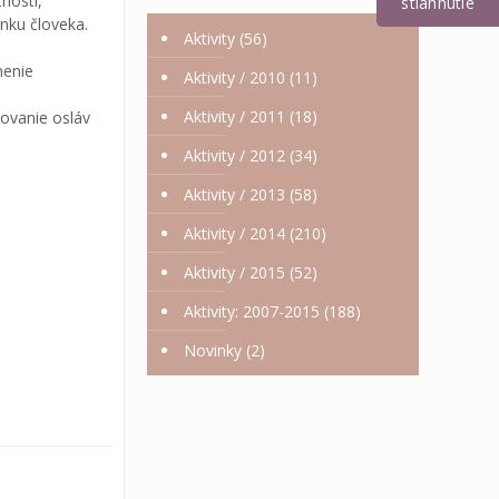
čnosti,
stiahnutie
ánku človeka.
Aktivity
(56)
nenie
Aktivity / 2010
(11)
Aktivity / 2011
(18)
zovanie osláv
Aktivity / 2012
(34)
Aktivity / 2013
(58)
5
Aktivity / 2014
(210)
0
4
Aktivity / 2015
(52)
9
Aktivity: 2007-2015
(188)
4
8
Novinky
(2)
2
7