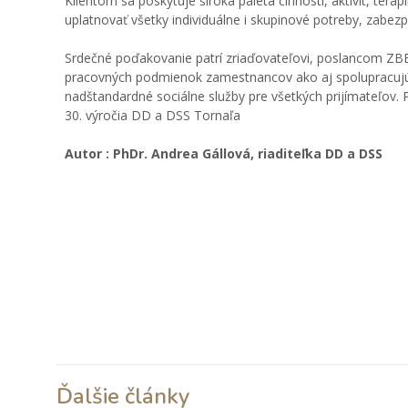
Klientom sa poskytuje široká paleta činností, aktivít, terap
uplatnovať všetky individuálne i skupinové potreby, zabezp
Srdečné poďakovanie patrí zriaďovateľovi, poslancom ZBBS
pracovných podmienok zamestnancov ako aj spolupracujú
nadštandardné sociálne služby pre všetkých prijímateľov.
30. výročia DD a DSS Tornaľa
Autor : PhDr. Andrea Gállová, riaditeľka DD a DSS
obr532
obr533
obr536
obr538
obr541
obr542
obr546
obr547
obr550
obr551
obr555
obr556
obr559
obr560
obr563
obr564
obr568
obr569
Ďalšie články