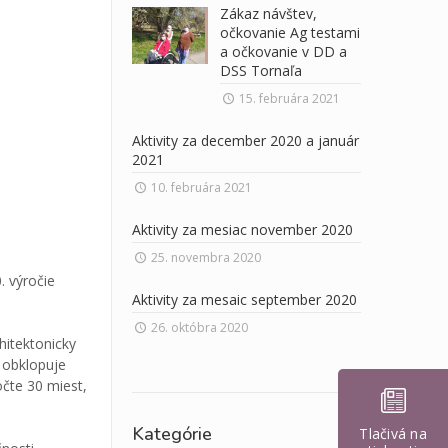
Zákaz návštev,
očkovanie Ag testami
a očkovanie v DD a
DSS Tornaľa
15. februára 2021
Aktivity za december 2020 a január
2021
10. februára 2021
Aktivity za mesiac november 2020
25. novembra 2020
. výročie
Aktivity za mesaic september 2020
26. októbra 2020
hitektonicky
a obklopuje
očte 30 miest,
Kategórie
Tlačivá na