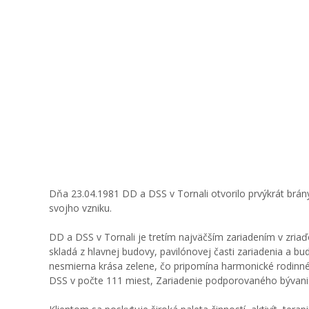
Dňa 23.04.1981 DD a DSS v Tornali otvorilo prvýkrát brán
svojho vzniku.
DD a DSS v Tornali je tretím najväčším zariadením v zria
skladá z hlavnej budovy, pavilónovej časti zariadenia a bu
nesmierna krása zelene, čo pripomína harmonické rodinné p
DSS v počte 111 miest, Zariadenie podporovaného bývani