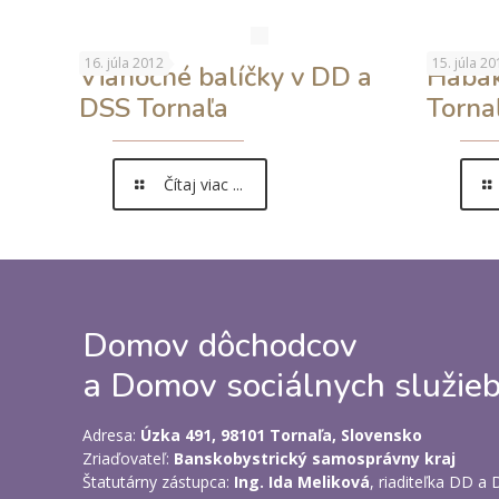
16. júla 2012
15. júla 20
Vianočné balíčky v DD a
Habak
DSS Tornaľa
Tornaľ
Čítaj viac ...
Domov dôchodcov
a Domov sociálnych služieb
Adresa:
Úzka 491, 98101 Tornaľa, Slovensko
Zriaďovateľ:
Banskobystrický samosprávny kraj
Štatutárny zástupca:
Ing. Ida Meliková
, riaditeľka DD a