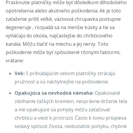
Prasknutie platničky môže byť dôsledkom dlhodobého
opotrebenia alebo akútneho poškodenia. Ak je toto
zaťaženie príliš veľké, väzivová chrupavka postupne
degeneruje , rozpadá sa na menšie kúsky a tie sa
vytláčajú do okolia, najčastejšie do chrbticového
kanála. Môžu tlačiť na miechu a jej nervy. Toto
poškodenie môže byť spôsobené rôznymi faktormi,
vrátane:
Vek:
S pribúdajúcim vekom platničky strácajú
pružnosť a sú náchylnejšie na poškodenie.
Opakujúca sa nevhodná námaha:
Opakované
zdvíhanie ťažkých bremien, nesprávne držanie tela
a iné opakujúce sa pohyby môžu zaťažovať
chrbticu a viesť k protrúzii. Často k tomu prispieva
sedavý spôsob života, nedostatok pohybu, chybné