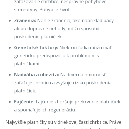
zaťažovanie chrbtice, nesprávne pohybové
stereotypy. Pohyb je život.
Zranenia:
Náhle zranenia, ako napríklad pády
alebo dopravné nehody, môžu spôsobiť
poškodenie platničiek.
Genetické faktory:
Niektorí ľudia môžu mať
genetickú predispozíciu k problémom s
platničkami.
Nadváha a obezita:
Nadmerná hmotnosť
zaťažuje chrbticu a zvyšuje riziko poškodenia
platničiek.
Fajčenie:
Fajčenie zhoršuje prekrvenie platničiek
a spomaľuje ich regeneráciu.
Najvyššie platničky sú v driekovej časti chrbtice. Práve