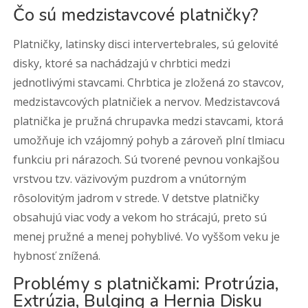
Čo sú medzistavcové platničky?
Platničky, latinsky disci intervertebrales, sú gelovité
disky, ktoré sa nachádzajú v chrbtici medzi
jednotlivými stavcami. Chrbtica je zložená zo stavcov,
medzistavcových platničiek a nervov. Medzistavcová
platnička je pružná chrupavka medzi stavcami, ktorá
umožňuje ich vzájomný pohyb a zároveň plní tlmiacu
funkciu pri nárazoch. Sú tvorené pevnou vonkajšou
vrstvou tzv. väzivovým puzdrom a vnútorným
rôsolovitým jadrom v strede. V detstve platničky
obsahujú viac vody a vekom ho strácajú, preto sú
menej pružné a menej pohyblivé. Vo vyššom veku je
hybnosť znížená.
Problémy s platničkami: Protrúzia,
Extrúzia, Bulging a Hernia Disku