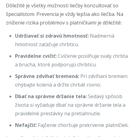
Dôležité je všetky možnosti liečby konzultovať so
špecialistom. Prevencia je vždy lepšia ako liečba. Na
zníženie rizika problémov s platničkami je dôležité:
Udržiavať si zdravú hmotnosť:
Nadmerná
hmotnosť zaťažuje chrbticu.
Pravidelne cvičiť:
Cvičenie posilňuje svaly chrbta
a brucha, ktoré podporujú chrbticu.
Správne zdvíhať bremená:
Pri zdvíhaní bremien
ohýbajte kolená a držte chrbát rovno.
Dbať na správne držanie tela:
Sedavý spôsob
života si vyžaduje dbať na správne držanie tela a
pravidelné prestávky na pretiahnutie.
Nefajčiť:
Fajčenie zhoršuje prekrvenie platničiek.