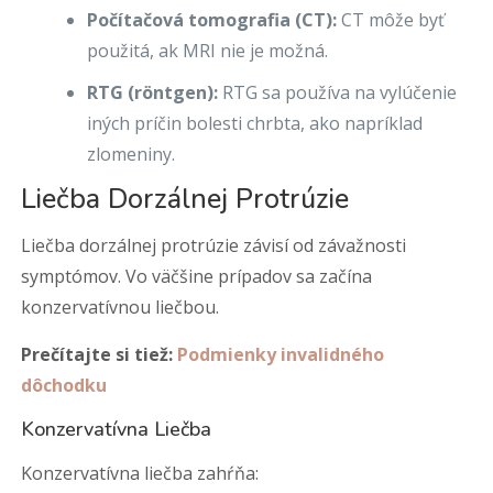
Počítačová tomografia (CT):
CT môže byť
použitá, ak MRI nie je možná.
RTG (röntgen):
RTG sa používa na vylúčenie
iných príčin bolesti chrbta, ako napríklad
zlomeniny.
Liečba Dorzálnej Protrúzie
Liečba dorzálnej protrúzie závisí od závažnosti
symptómov. Vo väčšine prípadov sa začína
konzervatívnou liečbou.
Prečítajte si tiež:
Podmienky invalidného
dôchodku
Konzervatívna Liečba
Konzervatívna liečba zahŕňa: