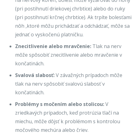
na nervový koreň, bolesť môže vyžarovať do nohy
(pri postihnutí driekovej chrbtice) alebo do ruky
(pri postihnutí krčnej chrbtice). Ak trpíte bolesťami
nôh ,ktoré môžu prichádzať a odchádzať, môže sa
jednať o vyskočenú platničku.
Znecitlivenie alebo mravčenie:
Tlak na nerv
môže spôsobiť znecitlivenie alebo mravčenie v
končatinách.
Svalová slabosť:
V závažných prípadoch môže
tlak na nerv spôsobiť svalovú slabosť v
končatinách.
Problémy s močením alebo stolicou:
V
zriedkavých prípadoch, keď protrúzia tlačí na
miechu, môže dôjsť k problémom s kontrolou
močového mechúra alebo čriev.