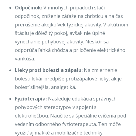
Odpočinok:
V mnohých prípadoch stačí
odpočinok, zníženie záťaže na chrbticu a na čas
prerušenie akejkoľvek fyzickej aktivity. V akútnom
štádiu je dôležitý pokoj, avšak nie úplné
vynechanie pohybovej aktivity. Neskôr sa
odporúča ľahká chôdza a priloženie elektrického
vankúša.
Lieky proti bolesti a zápalu:
Na zmiernenie
bolesti lekár predpíše protizápalové lieky, ak je
bolesť silnejšia, analgetiká.
Fyzioterapia:
Nasleduje edukácia správnych
pohybových stereotypov v spojení s
elektroliečbou. Naučíte sa špeciálne cvičenia pod
vedením odborného fyzioterapeuta. Ten môže
využiť aj mäkké a mobilizačné techniky.