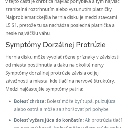
v tejto časti je chrbtica najviac pohyblivá a tým najviac
zraniteľná roztrhnutím alebo vysunutím platničky.
Najproblematickejšia hernia disku je medzi stavcami
L5 S1, pretože tu sa nachádza posledná platnička a
nesie najväčšiu váhu.
Symptómy Dorzálnej Protrúzie
Hernia disku môže vyvolať rôzne príznaky v závislosti
od miesta postihnutia a tlaku na okolité nervy.
Symptómy dorzálnej protrúzie závisia od jej
závažnosti a miesta, kde tlačí na nervové štruktúry.
Medzi najčastejšie symptómy patria:
Bolesť chrbta:
Bolesť môže byť tupá, pulzujúca
alebo ostrá a môže sa zhoršovať pri pohybe.
Bolesť vyžarujúca do končatín:
Ak protrúzia tlačí