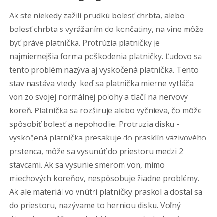
Ak ste niekedy zažili prudkú bolesť chrbta, alebo
bolesť chrbta s vyrážaním do končatiny, na vine môže
byť práve platnička. Protrúzia platničky je
najmiernejšia forma poškodenia platničky. Ľudovo sa
tento problém nazýva aj vyskočená platnička. Tento
stav nastáva vtedy, keď sa platnička mierne vytláča
von zo svojej normálnej polohy a tlačí na nervový
koreň. Platnička sa rozširuje alebo vyčnieva, čo môže
spôsobiť bolesť a nepohodlie. Protruzia disku -
vyskočená platnička presakuje do prasklín väzivového
prstenca, môže sa vysunúť do priestoru medzi 2
stavcami. Ak sa vysunie smerom von, mimo
miechových koreňov, nespôsobuje žiadne problémy.
Ak ale materiál vo vnútri platničky praskol a dostal sa
do priestoru, nazývame to herniou disku. Voľný