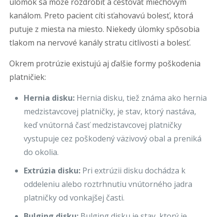
úlomok sa môže rozdrobiť a cestovať miechovým
kanálom. Preto pacient cíti sťahovavú bolesť, ktorá
putuje z miesta na miesto. Niekedy úlomky spôsobia
tlakom na nervové kanály stratu citlivosti a bolesť.
Okrem protrúzie existujú aj ďalšie formy poškodenia
platničiek:
Hernia disku:
Hernia disku, tiež známa ako hernia
medzistavcovej platničky, je stav, ktorý nastáva,
keď vnútorná časť medzistavcovej platničky
vystupuje cez poškodený väzivový obal a preniká
do okolia.
Extrúzia disku:
Pri extrúzii disku dochádza k
oddeleniu alebo roztrhnutiu vnútorného jadra
platničky od vonkajšej časti.
Bulging disku:
Bulging disku je stav, ktorý je