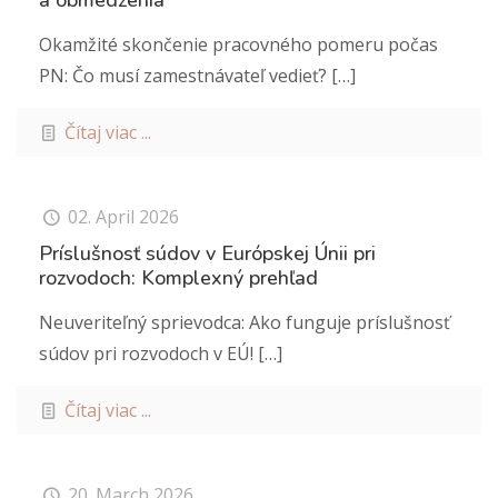
a obmedzenia
Okamžité skončenie pracovného pomeru počas
PN: Čo musí zamestnávateľ vedieť?
[…]
Čítaj viac ...
02. April 2026
Príslušnosť súdov v Európskej Únii pri
rozvodoch: Komplexný prehľad
Neuveriteľný sprievodca: Ako funguje príslušnosť
súdov pri rozvodoch v EÚ!
[…]
Čítaj viac ...
20. March 2026