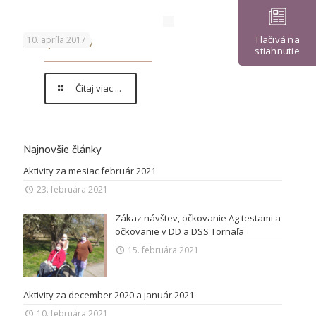
Tlačivá na
10. apríla 2017
Aktív jubilantov
stiahnutie
Čítaj viac ...
Najnovšie články
Aktivity za mesiac február 2021
23. februára 2021
Zákaz návštev, očkovanie Ag testami a
očkovanie v DD a DSS Tornaľa
15. februára 2021
Aktivity za december 2020 a január 2021
10. februára 2021