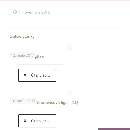
1. novembra 2016
Ďalšie články
12. mája 2017
5.5.2017 – Majáles
Čítaj viac ...
10. apríla 2017
…končí nám stolnotenisová liga – 1.Q
Čítaj viac ...