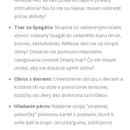
Reflexia: Ako sa vám podarilo naplniť príkazy
inštruktora? Na čo ste sa najviac museli sústrediť
počas aktivity?
Tvar zo špagátu:
Skupina so zatvorenými očami
vytvorí zviazaný špagát do zadaného tvaru (kruh,
štvorec, šesťuholník). Reflexia: Ako ste sa chopili
úlohy? Dokázali ste pomocou hlasového
navigovania zostaviť želaný tvar? Čo ste museli
urobiť, aby ste dokázali splniť úlohu?
Obrus s dierami:
Umiestnenie obrusu s dierami a
krížikmi (X) na stole a prestrčenie tenisovej
loptičky cez diery bez dotknutia sa krížikov.
Hľadanie párov:
Nájdenie svojej "stratenej
polovičky" pomocou kariet s pojmami, ktoré k
sebe patria (napr. ceruzka/guma, zošit/pero).