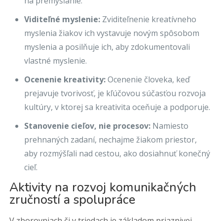
na premýšľanie.
Viditeľné myslenie:
Zviditeľnenie kreatívneho
myslenia žiakov ich vystavuje novým spôsobom
myslenia a posilňuje ich, aby zdokumentovali
vlastné myslenie.
Ocenenie kreativity:
Ocenenie človeka, keď
prejavuje tvorivosť, je kľúčovou súčasťou rozvoja
kultúry, v ktorej sa kreativita oceňuje a podporuje.
Stanovenie cieľov, nie procesov:
Namiesto
prehnaných zadaní, nechajme žiakom priestor,
aby rozmýšľali nad cestou, ako dosiahnuť konečný
cieľ.
Aktivity na rozvoj komunikačných
zručností a spolupráce
V zborovniach či v triedach je základom priaznivej