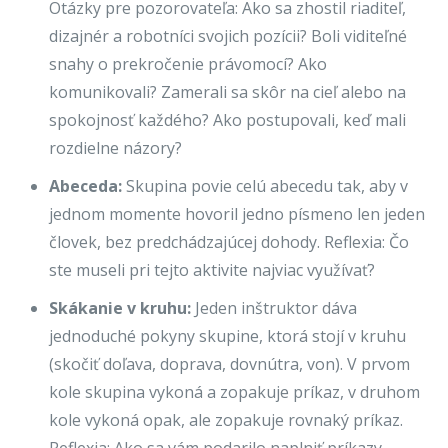
Otázky pre pozorovateľa: Ako sa zhostil riaditeľ,
dizajnér a robotníci svojich pozícii? Boli viditeľné
snahy o prekročenie právomocí? Ako
komunikovali? Zamerali sa skôr na cieľ alebo na
spokojnosť každého? Ako postupovali, keď mali
rozdielne názory?
Abeceda:
Skupina povie celú abecedu tak, aby v
jednom momente hovoril jedno písmeno len jeden
človek, bez predchádzajúcej dohody. Reflexia: Čo
ste museli pri tejto aktivite najviac využívať?
Skákanie v kruhu:
Jeden inštruktor dáva
jednoduché pokyny skupine, ktorá stojí v kruhu
(skočiť doľava, doprava, dovnútra, von). V prvom
kole skupina vykoná a zopakuje príkaz, v druhom
kole vykoná opak, ale zopakuje rovnaký príkaz.