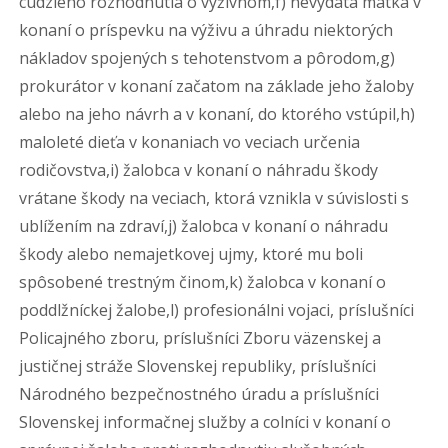
cudzieho rozhodnutia o výživnom,f) nevydatá matka v
konaní o príspevku na výživu a úhradu niektorých
nákladov spojených s tehotenstvom a pôrodom,g)
prokurátor v konaní začatom na základe jeho žaloby
alebo na jeho návrh a v konaní, do ktorého vstúpil,h)
maloleté dieťa v konaniach vo veciach určenia
rodičovstva,i) žalobca v konaní o náhradu škody
vrátane škody na veciach, ktorá vznikla v súvislosti s
ublížením na zdraví,j) žalobca v konaní o náhradu
škody alebo nemajetkovej ujmy, ktoré mu boli
spôsobené trestným činom,k) žalobca v konaní o
poddlžníckej žalobe,l) profesionálni vojaci, príslušníci
Policajného zboru, príslušníci Zboru väzenskej a
justičnej stráže Slovenskej republiky, príslušníci
Národného bezpečnostného úradu a príslušníci
Slovenskej informačnej služby a colníci v konaní o