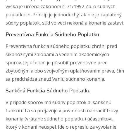
výška je určená zákonom č. 71/1992 Zb. o súdnych
poplatkoch. Princíp je jednoduchý: ak nie je zaplatený
súdny poplatok, súd vo veci nekoná a konanie zastaví.
Preventívna Funkcia Súdneho Poplatku
Preventívna funkcia súdneho poplatku chráni pred
šikanóznymi žalobami a vedením akademických
sporov. Jej účelom je pôsobiť preventívne pred
zbytočným alebo svojvoľným uplatňovaním práva, čím
sa predchádza zneužívaniu súdneho konania.
Sankčná Funkcia Súdneho Poplatku
V prípade sporov má súdny poplatok aj sankčnú
funkciu. Tá sa prejavuje v povinnosti nahradiť trovy
konania (vrátane súdneho poplatku) účastníkovi,
ktorý v konaní neuspel. Ide o represiu za vyvolanie