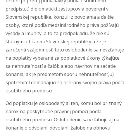
určení popretej pohľadávky podľa osobitného
predpisu,t) diplomatickí zástupcovia poverení v
Slovenskej republike, konzuli z povolania a ďalšie
osoby, ktoré podľa medzinárodného práva požívajú
výsady a imunity, a to za predpokladu, že nie sú
štátnymi občanmi Slovenskej republiky a že je
zaručená vzájomnosť; toto oslobodenie sa nevzťahuje
na poplatky vyberané za poplatkové úkony týkajúce
sa nehnuteľností a žalôb alebo návrhov na začatie
konania, ak je predmetom sporu nehnuteľnosť,u)
spotrebiteľ domáhajúci sa ochrany svojho práva podľa
osobitného predpisu.
Od poplatku je oslobodený aj ten, komu bol priznaný
nárok na poskytnutie právnej pomoci podľa
osobitného predpisu. Oslobodenie sa vzťahuje aj na
konanie o odvolaní, dovolaní, žalobe na obnovu