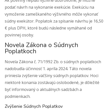
Ak povinný neplatí výživné dobrovoľne, je možné
podať návrh na vykonanie exekúcie. Exekúciu na
vymoženie zameškaného výživného môže vykonať
súdny exekútor. Poplatok za spísanie návrhu je 16,50
€ plus DPH, ktoré budú následne vymáhané od
povinnej osoby.
Novela Zákona o Súdnych
Poplatkoch
Novela Zákona č. 71/1992 Zb. o súdnych poplatkoch
nadobudla účinnosť 1. apríla 2024. Táto novela
priniesla zvýšenie väčšiny súdnych poplatkov. Hoci
niektoré konania zostávajú oslobodené, je dôležité
byť informovaný o aktuálnych sadzbách a
podmienkach.
Zvýšenie Súdnych Poplatkov