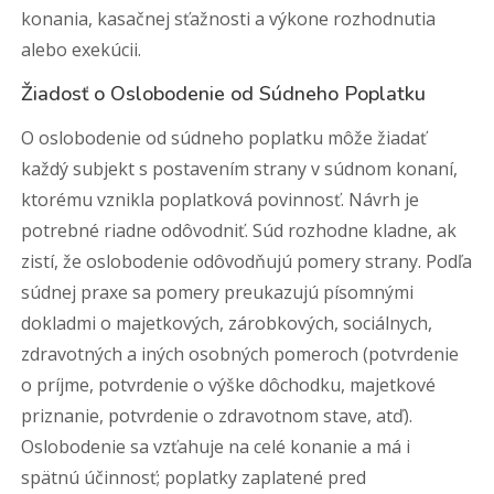
konania, kasačnej sťažnosti a výkone rozhodnutia
alebo exekúcii.
Žiadosť o Oslobodenie od Súdneho Poplatku
O oslobodenie od súdneho poplatku môže žiadať
každý subjekt s postavením strany v súdnom konaní,
ktorému vznikla poplatková povinnosť. Návrh je
potrebné riadne odôvodniť. Súd rozhodne kladne, ak
zistí, že oslobodenie odôvodňujú pomery strany. Podľa
súdnej praxe sa pomery preukazujú písomnými
dokladmi o majetkových, zárobkových, sociálnych,
zdravotných a iných osobných pomeroch (potvrdenie
o príjme, potvrdenie o výške dôchodku, majetkové
priznanie, potvrdenie o zdravotnom stave, atď).
Oslobodenie sa vzťahuje na celé konanie a má i
spätnú účinnosť; poplatky zaplatené pred