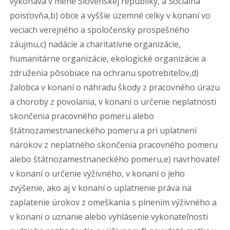
vykonáva v mene Slovenskej republiky, a Sociálna
poisťovňa,b) obce a vyššie územné celky v konaní vo
veciach verejného a spoločensky prospešného
záujmu,c) nadácie a charitatívne organizácie,
humanitárne organizácie, ekologické organizácie a
združenia pôsobiace na ochranu spotrebiteľov,d)
žalobca v konaní o náhradu škody z pracovného úrazu
a choroby z povolania, v konaní o určenie neplatnosti
skončenia pracovného pomeru alebo
štátnozamestnaneckého pomeru a pri uplatnení
nárokov z neplatného skončenia pracovného pomeru
alebo štátnozamestnaneckého pomeru,e) navrhovateľ
v konaní o určenie výživného, v konaní o jeho
zvýšenie, ako aj v konaní o uplatnenie práva na
zaplatenie úrokov z omeškania s plnením výživného a
v konaní o uznanie alebo vyhlásenie vykonateľnosti