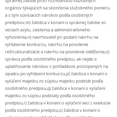
správnej žalobe proti rozhodnutiu služobných
orgánov týkajúcich sa skončenia služobného pomeru
a s tým súvisiacich nárokov podľa osobitných
predpisov,m) žalobca v konaní o správnej žalobe vo
veciach azylu, zaistenia a administratívneho
vyhostenia,n) navrhovateľ pri podaní návrhu na
vyhlásenie konkurzu, návrhu na povolenie
reštrukturalizácie a návrhu na povolenie oddlženia,o)
správca podľa osobitného predpisu, ak nejde o
uplatňovanie nárokov z pohľadávok postúpených na
úpadcu po vyhlásení konkurzu,p) žalobca v konaní o
vylúčení majetku zo súpisu majetku podstát podľa
osobitného predpisu,q) žalobca v konaní o vylúčení
majetku zo súpisu podstaty podľa osobitného
predpisu,r) žalobca v konaní o vylúčení veci z exekúcie
podľa osobitného predpisu,s) žalobca v konaní o