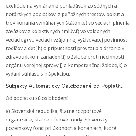
exekúcie na vymáhanie pohľadávok zo súdnych a
notárskych poplatkov, z peňažných trestov, pokút a
trov konania vymáhaných štátom,e) vo veciach plnenia
záväzkov z kolektívnych zmlúv,f) vo volebných
veciach,g) vo veciach vzájomnej vyživovacej povinnosti
rodičov a detí,h) o prípustnosti prevzatia a držania v
zdravotníckom zariadení,i) o žalobe proti nečinnosti
orgánu verejnej správy,j) o kompetenčnej žalobe,k) o
vydaní súhlasu s inšpekciou.
Subjekty Automaticky Oslobodené od Poplatku
Od poplatku sú oslobodení:
a) Slovenská republika, štátne rozpočtové
organizácie, štátne účelové fondy, Slovenský
pozemkový fond pri úkonoch a konaniach, ktoré