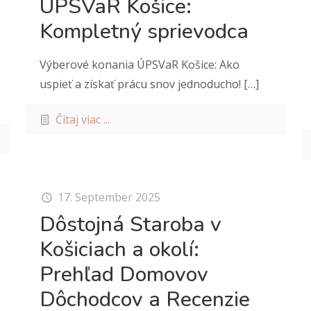
ÚPSVaR Košice:
Kompletný sprievodca
Výberové konania ÚPSVaR Košice: Ako
uspieť a získať prácu snov jednoducho!
[…]
Čítaj viac ...
17. September 2025
Dôstojná Staroba v
Košiciach a okolí:
Prehľad Domovov
Dôchodcov a Recenzie