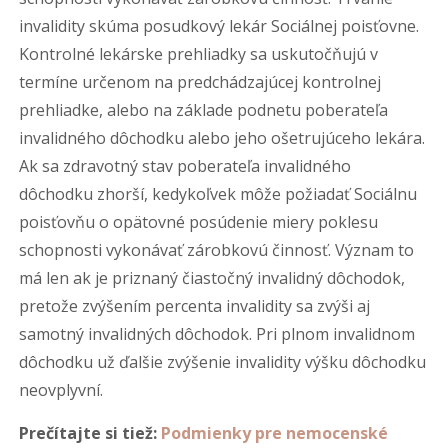
invalidity skúma posudkový lekár Sociálnej poisťovne.
Kontrolné lekárske prehliadky sa uskutočňujú v
termíne určenom na predchádzajúcej kontrolnej
prehliadke, alebo na základe podnetu poberateľa
invalidného dôchodku alebo jeho ošetrujúceho lekára.
Ak sa zdravotný stav poberateľa invalidného
dôchodku zhorší, kedykoľvek môže požiadať Sociálnu
poisťovňu o opätovné posúdenie miery poklesu
schopnosti vykonávať zárobkovú činnosť. Význam to
má len ak je priznaný čiastočný invalidný dôchodok,
pretože zvýšením percenta invalidity sa zvýši aj
samotný invalidných dôchodok. Pri plnom invalidnom
dôchodku už ďalšie zvýšenie invalidity výšku dôchodku
neovplyvní.
Prečítajte si tiež:
Podmienky pre nemocenské