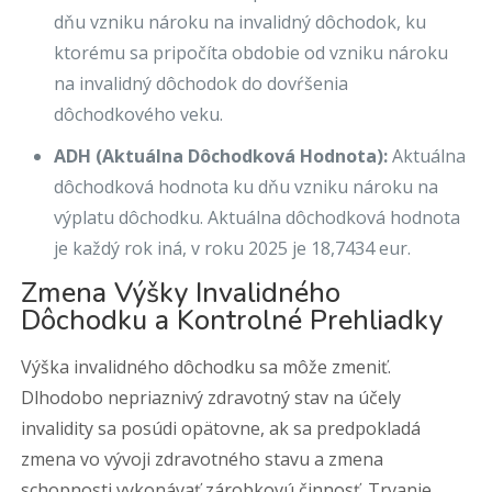
dňu vzniku nároku na invalidný dôchodok, ku
ktorému sa pripočíta obdobie od vzniku nároku
na invalidný dôchodok do dovŕšenia
dôchodkového veku.
ADH (Aktuálna Dôchodková Hodnota):
Aktuálna
dôchodková hodnota ku dňu vzniku nároku na
výplatu dôchodku. Aktuálna dôchodková hodnota
je každý rok iná, v roku 2025 je 18,7434 eur.
Zmena Výšky Invalidného
Dôchodku a Kontrolné Prehliadky
Výška invalidného dôchodku sa môže zmeniť.
Dlhodobo nepriaznivý zdravotný stav na účely
invalidity sa posúdi opätovne, ak sa predpokladá
zmena vo vývoji zdravotného stavu a zmena
schopnosti vykonávať zárobkovú činnosť. Trvanie