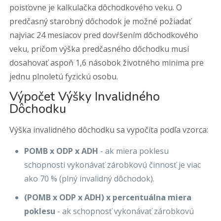
poisťovne je kalkulačka dôchodkového veku. O
predčasný starobný dôchodok je možné požiadať
najviac 24 mesiacov pred dovŕšením dôchodkového
veku, pričom výška predčasného dôchodku musí
dosahovať aspoň 1,6 násobok životného minima pre
jednu plnoletú fyzickú osobu.
Výpočet Výšky Invalidného
Dôchodku
Výška invalidného dôchodku sa vypočíta podľa vzorca:
POMB x ODP x ADH
- ak miera poklesu
schopnosti vykonávať zárobkovú činnosť je viac
ako 70 % (plný invalidný dôchodok).
(POMB x ODP x ADH) x percentuálna miera
poklesu
- ak schopnosť vykonávať zárobkovú