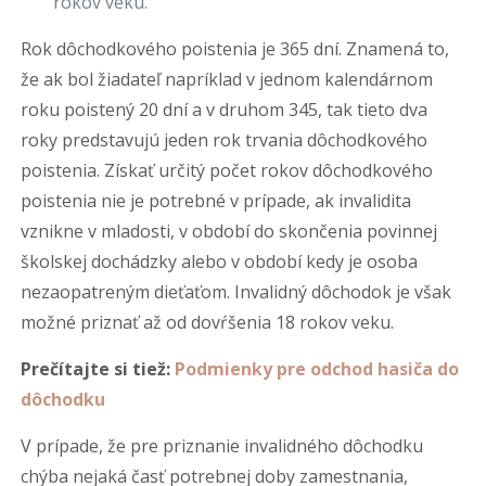
rokov veku.
Rok dôchodkového poistenia je 365 dní. Znamená to,
že ak bol žiadateľ napríklad v jednom kalendárnom
roku poistený 20 dní a v druhom 345, tak tieto dva
roky predstavujú jeden rok trvania dôchodkového
poistenia. Získať určitý počet rokov dôchodkového
poistenia nie je potrebné v prípade, ak invalidita
vznikne v mladosti, v období do skončenia povinnej
školskej dochádzky alebo v období kedy je osoba
nezaopatreným dieťaťom. Invalidný dôchodok je však
možné priznať až od dovŕšenia 18 rokov veku.
Prečítajte si tiež:
Podmienky pre odchod hasiča do
dôchodku
V prípade, že pre priznanie invalidného dôchodku
chýba nejaká časť potrebnej doby zamestnania,