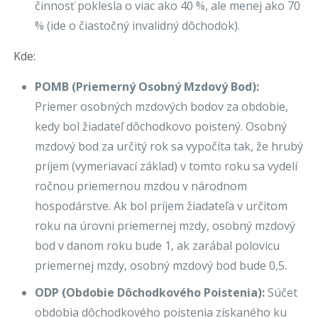
činnosť poklesla o viac ako 40 %, ale menej ako 70
% (ide o čiastočný invalidný dôchodok).
Kde:
POMB (Priemerný Osobný Mzdový Bod):
Priemer osobných mzdových bodov za obdobie,
kedy bol žiadateľ dôchodkovo poistený. Osobný
mzdový bod za určitý rok sa vypočíta tak, že hrubý
príjem (vymeriavací základ) v tomto roku sa vydelí
ročnou priemernou mzdou v národnom
hospodárstve. Ak bol príjem žiadateľa v určitom
roku na úrovni priemernej mzdy, osobný mzdový
bod v danom roku bude 1, ak zarábal polovicu
priemernej mzdy, osobný mzdový bod bude 0,5.
ODP (Obdobie Dôchodkového Poistenia):
Súčet
obdobia dôchodkového poistenia získaného ku