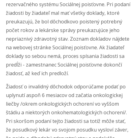
rezervačného systému Sociálnej poisťovne. Pri podaní
žiadosti by žiadateľ mal mať všetky doklady, ktoré
preukazujú, že bol dôchodkovo poistený potrebný
počet rokov a lekárske správy preukazujúce jeho
nepriaznivý zdravotný stav. Zoznam dokladov nájdete
na webovej stránke Sociálnej poisťovne. Ak žiadateľ
doklady so sebou nemá, proces spísania žiadosti sa
predĺži - zamestnanec Sociálnej poisťovne dokončí
žiadosť, až keď ich predloží.
Žiadosť o invalidný dôchodok odporúčame podať po
uplynutí aspoň 6 mesiacov od začatia onkologickej
liečby /okrem onkologických ochorení vo vyššom
štádiu a niektorých onkohematologických ochorení/.
Pri skoršom podaní tejto žiadosti sa totiž môže stať,
že posudkový lekár vo svojom posudku vysloví záver,