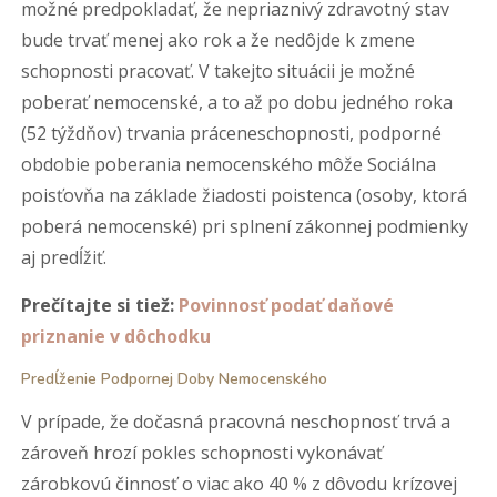
možné predpokladať, že nepriaznivý zdravotný stav
bude trvať menej ako rok a že nedôjde k zmene
schopnosti pracovať. V takejto situácii je možné
poberať nemocenské, a to až po dobu jedného roka
(52 týždňov) trvania práceneschopnosti, podporné
obdobie poberania nemocenského môže Sociálna
poisťovňa na základe žiadosti poistenca (osoby, ktorá
poberá nemocenské) pri splnení zákonnej podmienky
aj predĺžiť.
Prečítajte si tiež:
Povinnosť podať daňové
priznanie v dôchodku
Predĺženie Podpornej Doby Nemocenského
V prípade, že dočasná pracovná neschopnosť trvá a
zároveň hrozí pokles schopnosti vykonávať
zárobkovú činnosť o viac ako 40 % z dôvodu krízovej