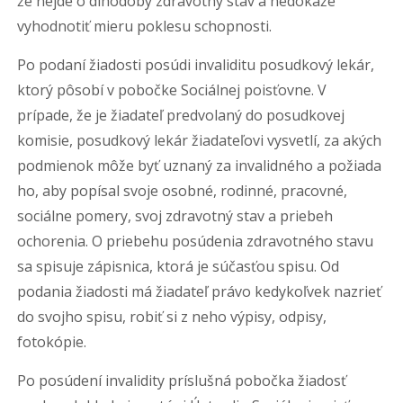
že nejde o dlhodobý zdravotný stav a nedokáže
vyhodnotiť mieru poklesu schopnosti.
Po podaní žiadosti posúdi invaliditu posudkový lekár,
ktorý pôsobí v pobočke Sociálnej poisťovne. V
prípade, že je žiadateľ predvolaný do posudkovej
komisie, posudkový lekár žiadateľovi vysvetlí, za akých
podmienok môže byť uznaný za invalidného a požiada
ho, aby popísal svoje osobné, rodinné, pracovné,
sociálne pomery, svoj zdravotný stav a priebeh
ochorenia. O priebehu posúdenia zdravotného stavu
sa spisuje zápisnica, ktorá je súčasťou spisu. Od
podania žiadosti má žiadateľ právo kedykoľvek nazrieť
do svojho spisu, robiť si z neho výpisy, odpisy,
fotokópie.
Po posúdení invalidity príslušná pobočka žiadosť