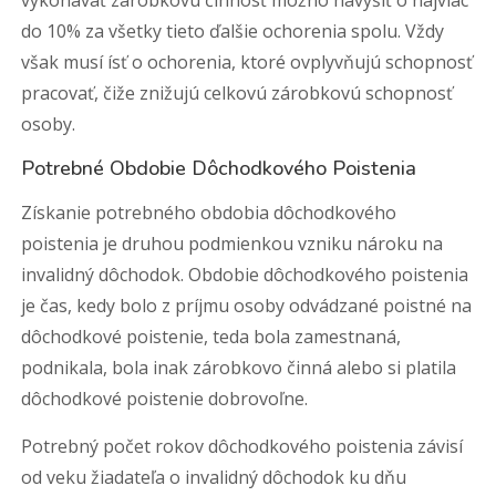
vykonávať zárobkovú činnosť možno navýšiť o najviac
do 10% za všetky tieto ďalšie ochorenia spolu. Vždy
však musí ísť o ochorenia, ktoré ovplyvňujú schopnosť
pracovať, čiže znižujú celkovú zárobkovú schopnosť
osoby.
Potrebné Obdobie Dôchodkového Poistenia
Získanie potrebného obdobia dôchodkového
poistenia je druhou podmienkou vzniku nároku na
invalidný dôchodok. Obdobie dôchodkového poistenia
je čas, kedy bolo z príjmu osoby odvádzané poistné na
dôchodkové poistenie, teda bola zamestnaná,
podnikala, bola inak zárobkovo činná alebo si platila
dôchodkové poistenie dobrovoľne.
Potrebný počet rokov dôchodkového poistenia závisí
od veku žiadateľa o invalidný dôchodok ku dňu