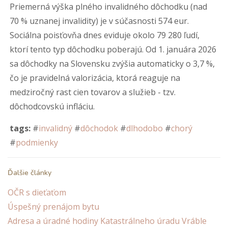
Priemerná výška plného invalidného dôchodku (nad
70 % uznanej invalidity) je v súčasnosti 574 eur.
Sociálna poisťovňa dnes eviduje okolo 79 280 ľudí,
ktorí tento typ dôchodku poberajú. Od 1. januára 2026
sa dôchodky na Slovensku zvýšia automaticky o 3,7 %,
čo je pravidelná valorizácia, ktorá reaguje na
medziročný rast cien tovarov a služieb - tzv.
dôchodcovskú infláciu.
tags:
#
invalidný
#
dôchodok
#
dlhodobo
#
chorý
#
podmienky
Ďalšie články
OČR s dieťaťom
Úspešný prenájom bytu
Adresa a úradné hodiny Katastrálneho úradu Vráble