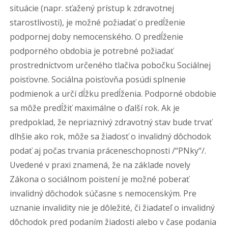
situácie (napr. sťažený prístup k zdravotnej
starostlivosti), je možné požiadať o predĺženie
podpornej doby nemocenského. O predĺženie
podporného obdobia je potrebné požiadať
prostredníctvom určeného tlačiva pobočku Sociálnej
poisťovne. Sociálna poisťovňa posúdi splnenie
podmienok a určí dĺžku predĺženia. Podporné obdobie
sa môže predĺžiť maximálne o ďalší rok. Ak je
predpoklad, že nepriaznivý zdravotný stav bude trvať
dlhšie ako rok, môže sa žiadosť o invalidný dôchodok
podať aj počas trvania práceneschopnosti /“PNky“/.
Uvedené v praxi znamená, že na základe novely
Zákona o sociálnom poistení je možné poberať
invalidný dôchodok súčasne s nemocenským. Pre
uznanie invalidity nie je dôležité, či žiadateľ o invalidný
dôchodok pred podaním žiadosti alebo v čase podania