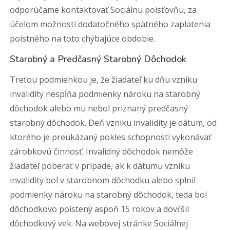
odporúčame kontaktovať Sociálnu poisťovňu, za
účelom možnosti dodatočného spätného zaplatenia
poistného na toto chýbajúce obdobie.
Starobný a Predčasný Starobný Dôchodok
Treťou podmienkou je, že žiadateľ ku dňu vzniku
invalidity nespĺňa podmienky nároku na starobný
dôchodok alebo mu nebol priznaný predčasný
starobný dôchodok. Deň vzniku invalidity je dátum, od
ktorého je preukázaný pokles schopnosti vykonávať
zárobkovú činnosť. Invalidný dôchodok nemôže
žiadateľ poberať v prípade, ak k dátumu vzniku
invalidity bol v starobnom dôchodku alebo splnil
podmienky nároku na starobný dôchodok, teda bol
dôchodkovo poistený aspoň 15 rokov a dovŕšil
dôchodkový vek. Na webovej stránke Sociálnej