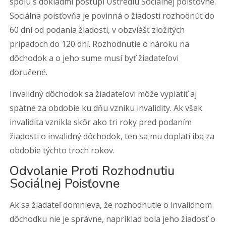
spolu s dokladmi postúpi Ústrediu Sociálnej poisťovne.
Sociálna poisťovňa je povinná o žiadosti rozhodnúť do
60 dní od podania žiadosti, v obzvlášť zložitých
prípadoch do 120 dní. Rozhodnutie o nároku na
dôchodok a o jeho sume musí byť žiadateľovi
doručené.
Invalidný dôchodok sa žiadateľovi môže vyplatiť aj
spätne za obdobie ku dňu vzniku invalidity. Ak však
invalidita vznikla skôr ako tri roky pred podaním
žiadosti o invalidný dôchodok, ten sa mu doplatí iba za
obdobie týchto troch rokov.
Odvolanie Proti Rozhodnutiu
Sociálnej Poisťovne
Ak sa žiadateľ domnieva, že rozhodnutie o invalidnom
dôchodku nie je správne, napríklad bola jeho žiadosť o