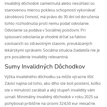
invalidný dôchodok zamietnutá alebo nesúhlasí so
stanovenou mierou poklesu schopnosti vykonávať
zárobkovú činnosť, má právo do 30 dní od doručenia
tohto rozhodnutia proti nemu podať odvolanie.
Odvolanie sa podáva v Sociálnej poisťovni. Pri
spisovaní odvolania je vhodné držať sa faktov
súvisiacich so zdravotným stavom, preukázaných
lekárskymi správami. Sociálna situácia žiadateľa nie je
pre posúdenie invalidity relevantná.
Sumy Invalidných Dôchodkov
Výška invalidného dôchodku sa môže výrazne líšiť.
Závisí najmä od toho, ako dlho ste boli poistení, koľko
ste v minulosti zarábali a aký stupeň invalidity vám
uznali. Minimálny invalidný dôchodok v roku 2025 sa
pohyboval približne na úrovni 324,50 eur mesačne.