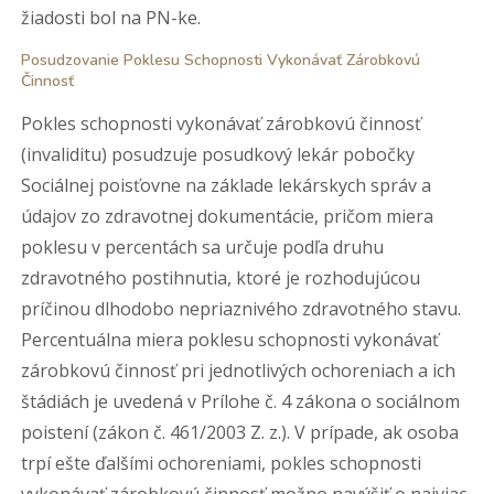
žiadosti bol na PN-ke.
Posudzovanie Poklesu Schopnosti Vykonávať Zárobkovú
Činnosť
Pokles schopnosti vykonávať zárobkovú činnosť
(invaliditu) posudzuje posudkový lekár pobočky
Sociálnej poisťovne na základe lekárskych správ a
údajov zo zdravotnej dokumentácie, pričom miera
poklesu v percentách sa určuje podľa druhu
zdravotného postihnutia, ktoré je rozhodujúcou
príčinou dlhodobo nepriaznivého zdravotného stavu.
Percentuálna miera poklesu schopnosti vykonávať
zárobkovú činnosť pri jednotlivých ochoreniach a ich
štádiách je uvedená v Prílohe č. 4 zákona o sociálnom
poistení (zákon č. 461/2003 Z. z.). V prípade, ak osoba
trpí ešte ďalšími ochoreniami, pokles schopnosti