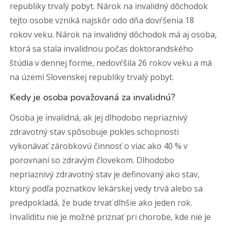
republiky trvalý pobyt. Nárok na invalidný dôchodok
tejto osobe vzniká najskôr odo dňa dovŕšenia 18
rokov veku. Nárok na invalidný dôchodok má aj osoba,
ktorá sa stala invalidnou počas doktorandského
štúdia v dennej forme, nedovŕšila 26 rokov veku a má
na území Slovenskej republiky trvalý pobyt.
Kedy je osoba považovaná za invalidnú?
Osoba je invalidná, ak jej dlhodobo nepriaznivý
zdravotný stav spôsobuje pokles schopnosti
vykonávať zárobkovú činnosť o viac ako 40 % v
porovnaní so zdravým človekom. Dlhodobo
nepriaznivý zdravotný stav je definovaný ako stav,
ktorý podľa poznatkov lekárskej vedy trvá alebo sa
predpokladá, že bude trvať dlhšie ako jeden rok.
Invaliditu nie je možné priznať pri chorobe, kde nie je